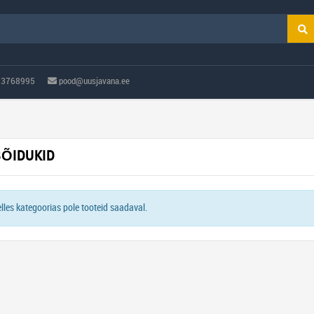
53768995
pood@uusjavana.ee
SÕIDUKID
lles kategoorias pole tooteid saadaval.