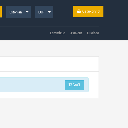
Ostukorv
0
Lemmikud
Asukoht
Uudised