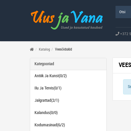
+372 
Kodu
Katalog
Veesõidukid
Kategooriad
VEE
Antiik Ja Kunst(0/2)
Se
Ilu Ja Tervis(0/1)
Jalgrattad(2/1)
Kalandus(0/0)
Kodumasinad(6/2)