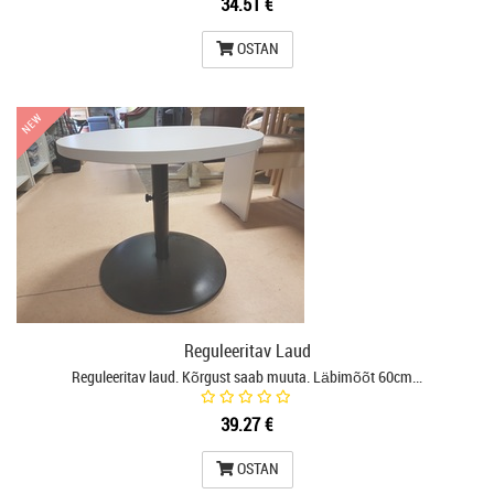
34.51 €
OSTAN
NEW
NEW
Reguleeritav Laud
Reguleeritav laud. Kõrgust saab muuta. Läbimõõt 60cm…
39.27 €
OSTAN