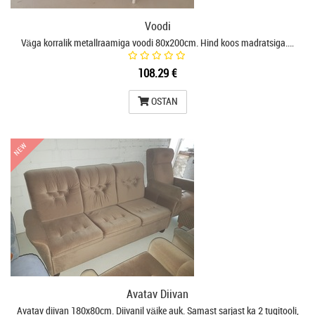
Voodi
Väga korralik metallraamiga voodi 80x200cm. Hind koos madratsiga.…
108.29 €
OSTAN
NEW
NEW
Avatav Diivan
Avatav diivan 180x80cm. Diivanil väike auk. Samast sarjast ka 2 tugitooli,