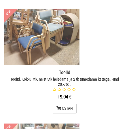
NEW
NEW
Toolid
Toolid. Kokku 7tk, neist 5tk heledama ja 2 tk tumedama kattega. Hind
20.-/tk…
19.04 €
OSTAN
NEW
NEW