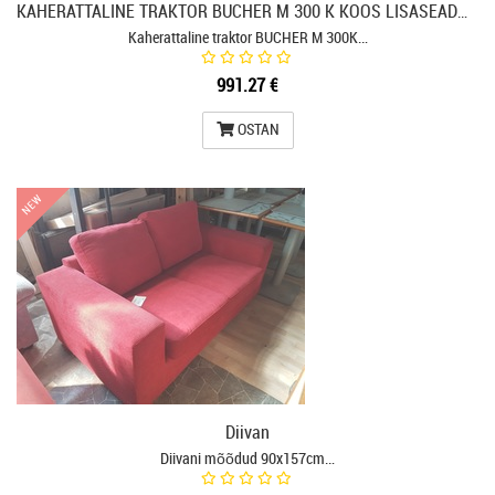
KAHERATTALINE TRAKTOR BUCHER M 300 K KOOS LISASEADMEGA
Kaherattaline traktor BUCHER M 300K…
991.27 €
OSTAN
NEW
NEW
Diivan
Diivani mõõdud 90x157cm…