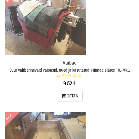
Vaibad
Suur valik erinevaid vaipasid, uued ja kasutatud! Hinnad alates 10.-/tk…
9.52 €
OSTAN
NEW
NEW