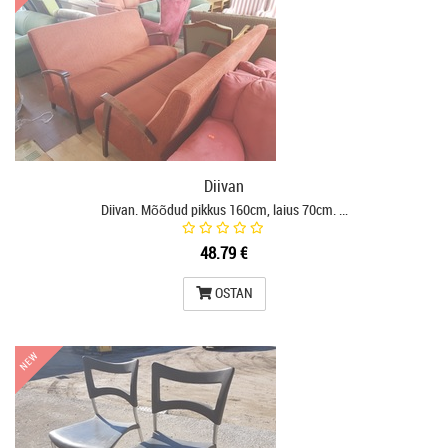
Diivan
Diivan. Mõõdud pikkus 160cm, laius 70cm. …
48.79 €
OSTAN
NEW
NEW