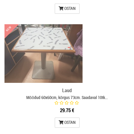
OSTAN
NEW
NEW
Laud
Mõõdud 60x60cm, kõrgus 73cm. Saadaval 10tk…
29.75 €
OSTAN