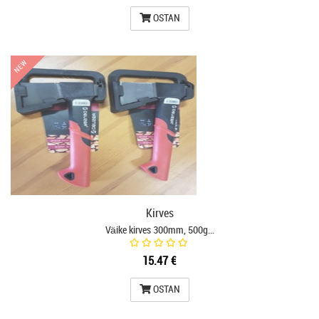
OSTAN
NEW
NEW
Kirves
Väike kirves 300mm, 500g…
15.47 €
OSTAN