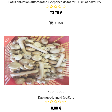
Lotus enMotion automaatne kätepaberi dosaator. Uus! Saadaval 2tk…
73.78 €
OSTAN
NEW
NEW
Kapinupud
Kapinupud, lingid (puit). …
0.00 €