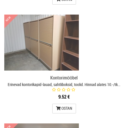
NEW
NEW
Kontorimööbel
Erinevad kontorikapid-lauad, sahtliboksid, toolid. Hinnad alates 10.-/tk…
9.52 €
OSTAN
NEW
NEW