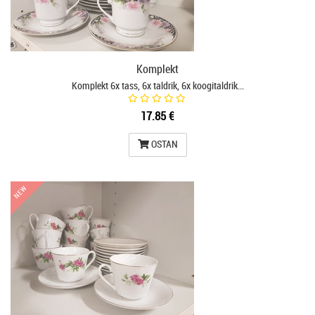
Komplekt
Komplekt 6x tass, 6x taldrik, 6x koogitaldrik…
17.85 €
OSTAN
NEW
NEW