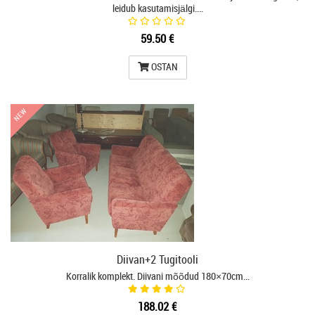
leidub kasutamisjälgi.…
59.50 €
OSTAN
NEW
NEW
Diivan+2 Tugitooli
Korralik komplekt. Diivani mõõdud 180×70cm…
188.02 €