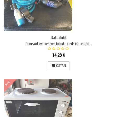
Rattalukk
Erinevad kvaliteetsed lukud. Uued! 15.- eur/tk…
14.28 €
OSTAN
NEW
NEW