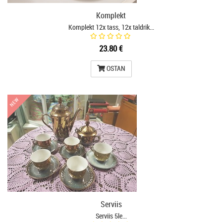
Komplekt
Komplekt 12x tass, 12x taldrik…
23.80 €
OSTAN
NEW
NEW
Serviis
Serviis 5le…