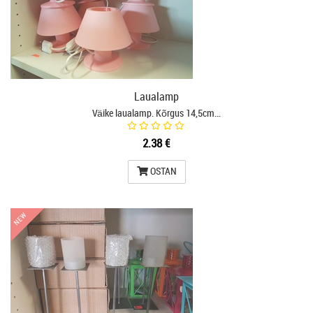
Laualamp
Väike laualamp. Kõrgus 14,5cm…
2.38 €
OSTAN
NEW
NEW