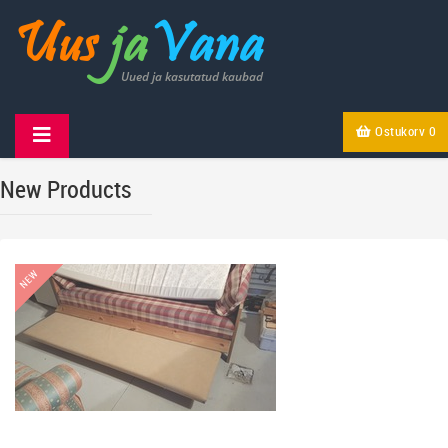
Ostukorv
0
New Products
NEW
NEW