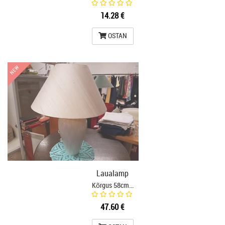
14.28 €
OSTAN
NEW
NEW
Laualamp
Kõrgus 58cm…
47.60 €