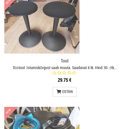
NEW
NEW
Tool
Töötool. Istumiskõrgust saab muuta. Saadaval 4 tk. Hind 30.-/tk…
29.75 €
OSTAN
NEW
NEW