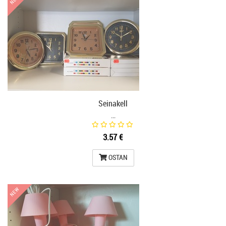
Seinakell
…
3.57 €
OSTAN
NEW
NEW