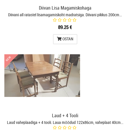
Diivan Lisa Magamiskohaga
Diivani all ratastel lisamagamiskoht madratsiga. Diivani pikkus 200cm…
89.25 €
OSTAN
NEW
NEW
Laud + 4 Tooli
Laud vaheplaadiga + 4 tooli. Laua mõõdud 122x86cm, vaheplaat 40cm…