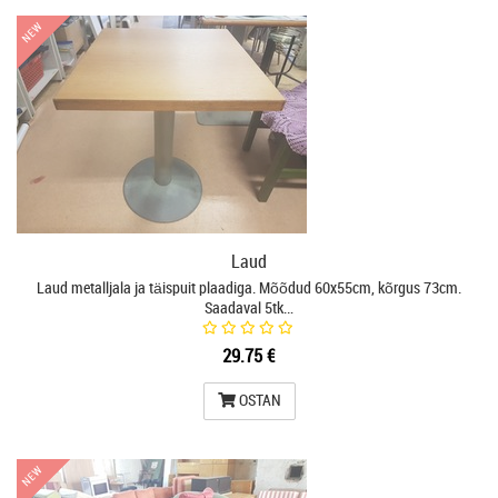
NEW
NEW
Laud
Laud metalljala ja täispuit plaadiga. Mõõdud 60x55cm, kõrgus 73cm.
Saadaval 5tk…
29.75 €
OSTAN
NEW
NEW