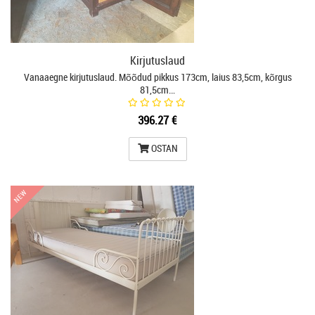
Kirjutuslaud
Vanaaegne kirjutuslaud. Mõõdud pikkus 173cm, laius 83,5cm, kõrgus
81,5cm…
396.27 €
OSTAN
NEW
NEW