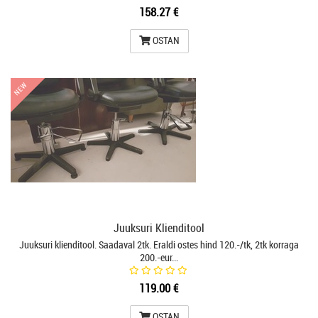
158.27 €
OSTAN
NEW
NEW
Juuksuri Klienditool
Juuksuri klienditool. Saadaval 2tk. Eraldi ostes hind 120.-/tk, 2tk korraga
200.-eur…
119.00 €
OSTAN