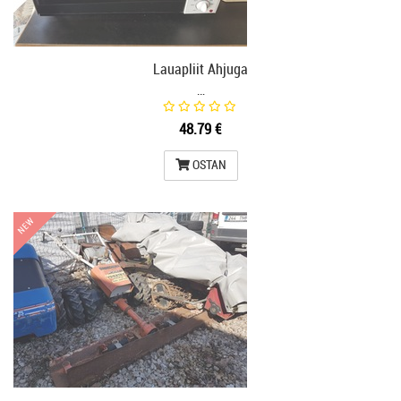
Lauapliit Ahjuga
…
48.79 €
OSTAN
NEW
NEW