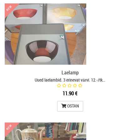
NEW
NEW
Laelamp
Uued laelambid. 3 erinevat värvi. 12.-/tk…
11.90 €
OSTAN
NEW
NEW