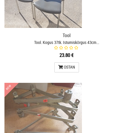
Tool
Tool. Kogus 37tk. Istumiskõrgus 43cm…
23.80 €
OSTAN
NEW
NEW