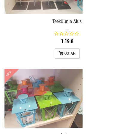
Teeküünla Alus
…
1.19 €
OSTAN
NEW
NEW