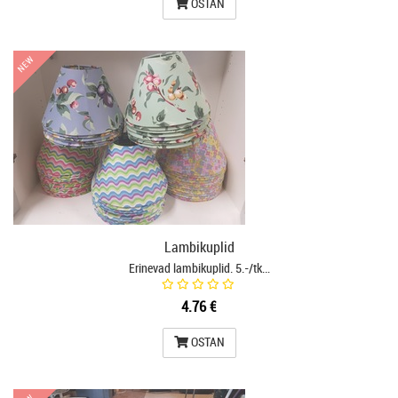
OSTAN
NEW
NEW
Lambikuplid
Erinevad lambikuplid. 5.-/tk…
4.76 €
OSTAN