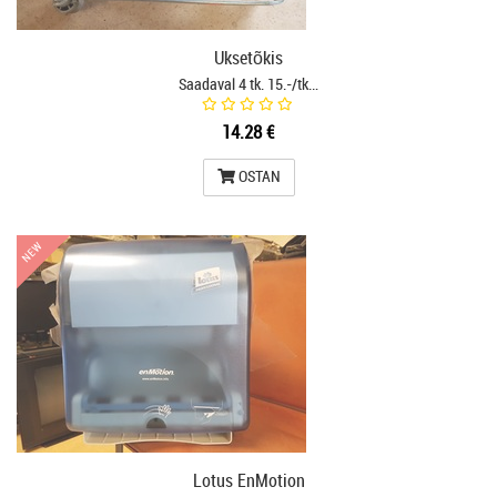
Uksetõkis
Saadaval 4 tk. 15.-/tk…
14.28 €
OSTAN
NEW
NEW
Lotus EnMotion