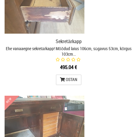
Sekretärkapp
Ehe vanaaegne sekretärkapp! Mõõdud laius 106cm, sügavus 53cm, kõrgus
103cm…
495.04 €
OSTAN
NEW
NEW