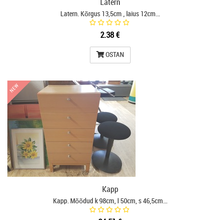
Latern
Latern. Kõrgus 13,5cm , laius 12cm…
2.38 €
OSTAN
NEW
NEW
Kapp
Kapp. Mõõdud k 98cm, l 50cm, s 46,5cm…